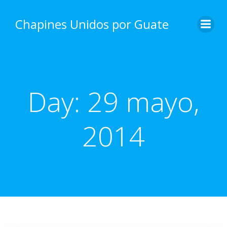
Skip
to
Chapines Unidos por Guate
content
Day:
29 mayo,
2014