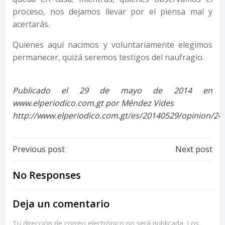
proceso, nos dejamos llevar por el piensa mal y
acertarás.
Quienes aquí nacimos y voluntariamente elegimos
permanecer, quizá seremos testigos del naufragio.
Publicado el 29 de mayo de 2014 en
www.elperiodico.com.gt por Méndez Vides
http://www.elperiodico.com.gt/es/20140529/opinion/24
Post
Post
Previous post
Next post
navigation
navigation
No Responses
Deja un comentario
Tu dirección de correo electrónico no será publicada.
Los