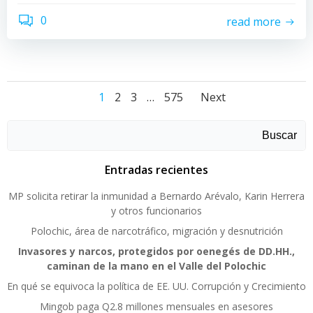
0
read more
Posts
Posts
Posts
Page
Page
Page
Page
1
2
3
…
575
Next
navigation
navigation
navigati
Buscar
Entradas recientes
MP solicita retirar la inmunidad a Bernardo Arévalo, Karin Herrera
y otros funcionarios
Polochic, área de narcotráfico, migración y desnutrición
Invasores y narcos, protegidos por oenegés de DD.HH.,
caminan de la mano en el Valle del Polochic
En qué se equivoca la política de EE. UU. Corrupción y Crecimiento
Mingob paga Q2.8 millones mensuales en asesores