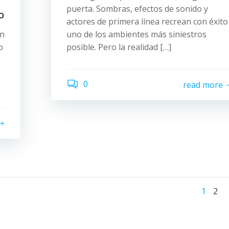
puerta. Sombras, efectos de sonido y
o
actores de primera línea recrean con éxito
ín
uno de los ambientes más siniestros
o
posible. Pero la realidad […]
0
read more
Pos
Po
Page
Pag
1
2
nav
na