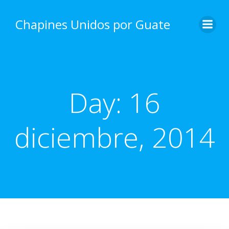
Skip
to
Chapines Unidos por Guate
content
Day:
16
diciembre, 2014