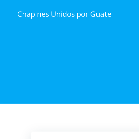
Skip
to
Chapines Unidos por Guate
content