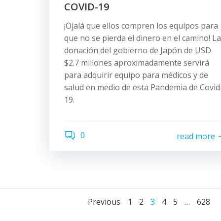
COVID-19
¡Ojalá que ellos compren los equipos para
que no se pierda el dinero en el camino! La
donación del gobierno de Japón de USD
$2.7 millones aproximadamente servirá
para adquirir equipo para médicos y de
salud en medio de esta Pandemia de Covid
19.
0
read more
Posts
Posts
Page
Page
Page
Page
Page
Page
Previous
1
2
3
4
5
…
628