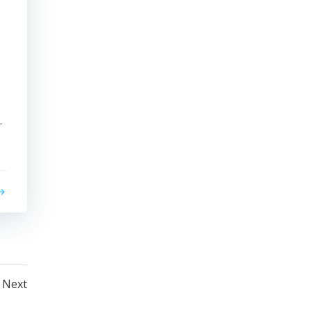
-
Posts
Next