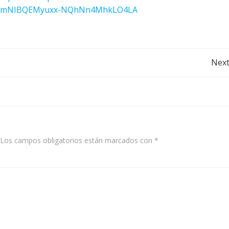
eItymNIBQEMyuxx-NQhNn4MhkLO4LA
Post
Next
navigation
Los campos obligatorios están marcados con
*