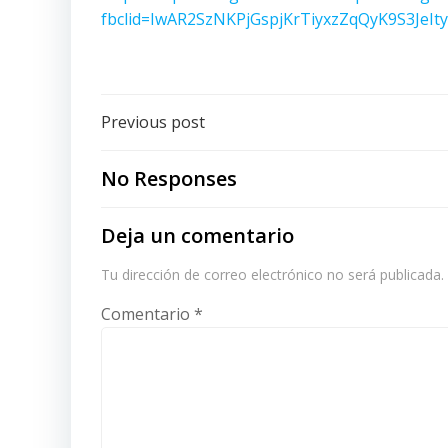
fbclid=IwAR2SzNKPjGspjKrTiyxzZqQyK9S3J
Post
Previous post
navigation
No Responses
Deja un comentario
Tu dirección de correo electrónico no será publicada.
Comentario
*