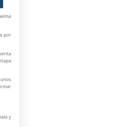
Thelma
da por
senta
etapa
 unos
firmar
ala y