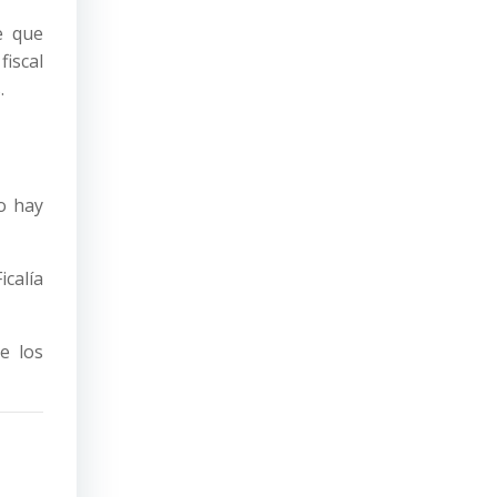
e que
fiscal
.
o hay
icalía
e los