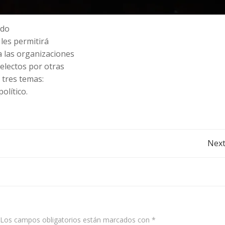
ido
 les permitirá
a las organizaciones
electos por otras
 tres temas:
olítico.
Post
Next
navigation
Los campos obligatorios están marcados con
*