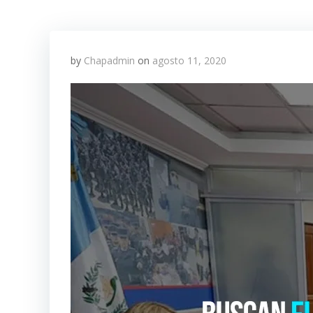
by
Chapadmin
on
agosto 11, 2020