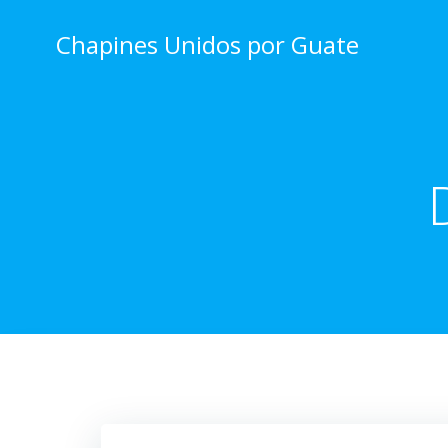
Skip
to
Chapines Unidos por Guate
content