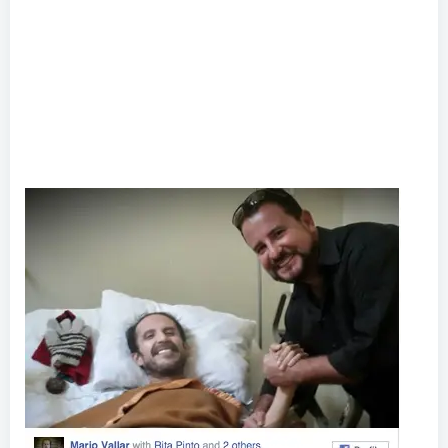
un hospital de la zona 1. (Foto: Facebook)
Nelson conduce el programa
“Para servirle a
usted”, en
Emisoras Unidas
, es un incansable
promotor del talento de los artistas de Guatemala, y
ha sido conductor de televisión y presentador en
diversos eventos artísticos.