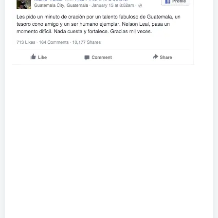
“Si alguien tiene la opción de contribuir, pensando
en el tiempo de inactividad de
Nelson
, hay una
cuenta a nombre de
Miriam Leticia Chávez
Escobar
,
3235054501
, de
Banrural
”, expresan los
amigos del reconocido artista nacional.
Esta cuenta es de la madre de
Nelson Leal
, que será
para proveerle de algunos fondos para apoyar a su
familia.
Ayudemos a nuestro amigo Nelson Leal, cta
BANRURAL # 323505450501 a nombre de Miriam