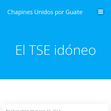
Skip
to
Chapines Unidos por Guate
content
El TSE idóneo
by
Chapadmin
on
marzo 10, 2014