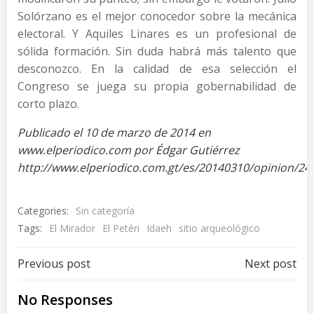
Solórzano es el mejor conocedor sobre la mecánica
electoral. Y Aquiles Linares es un profesional de
sólida formación. Sin duda habrá más talento que
desconozco. En la calidad de esa selección el
Congreso se juega su propia gobernabilidad de
corto plazo.
Publicado el 10 de marzo de 2014 en
www.elperiodico.com por Édgar Gutiérrez
http://www.elperiodico.com.gt/es/20140310/opinion/24
Categories:
Sin categoría
Tags:
El Mirador
El Petén
Idaeh
sitio arqueológico
Post
Post
Previous post
Next post
navigation
navigation
No Responses