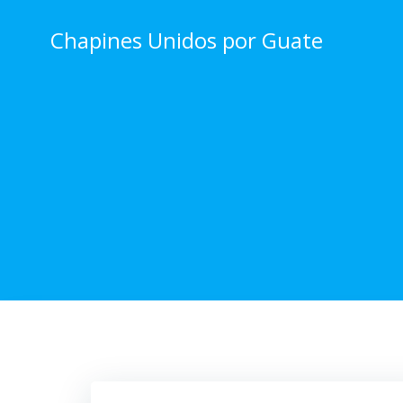
Skip
to
Chapines Unidos por Guate
content