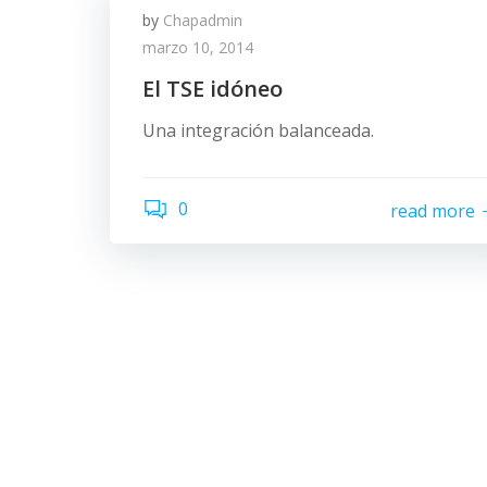
by
Chapadmin
marzo 10, 2014
El TSE idóneo
Una integración balanceada.
0
read more