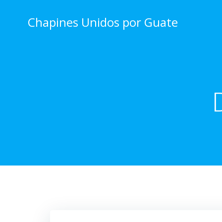
Skip
to
Chapines Unidos por Guate
content