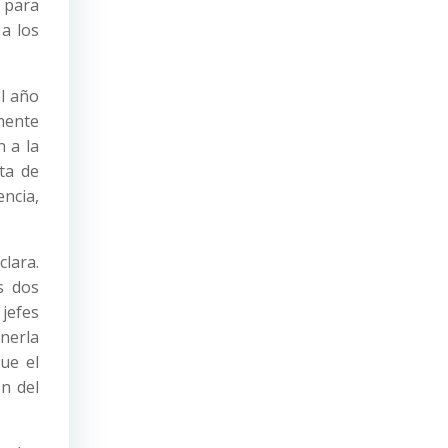
 para
a los
el año
mente
n a la
lta de
ncia,
clara.
s dos
 jefes
nerla
ue el
n del