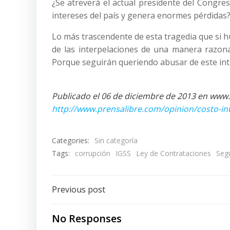
¿Se atreverá el actual presidente del Congre
intereses del país y genera enormes pérdidas
Lo más trascendente de esta tragedia que si h
de las interpelaciones de una manera razona
Porque seguirán queriendo abusar de este intrí
Publicado el 06 de diciembre de 2013 en www.
http://www.prensalibre.com/opinion/costo-i
Categories:
Sin categoría
Tags:
corrupción
IGSS
Ley de Contrataciones
Seg
Post
Previous post
navigation
No Responses