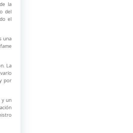
de la
o del
do el
Es una
infame
n. La
varío
 y por
 y un
ación
nistro