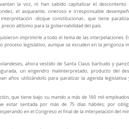
evantan la voz, ni han sabido capitalizar el descontento 
iondez, el asqueante, oneroso e irresponsable desempeñ
terpretación -dizque constitucional-, que tiene paraliza
 precio altísimo para la gobernabilidad del país.
quisieron imprimirle a todo el tema de las interpelaciones. 
do proceso legislativo, aunque se escuden en la jerigonza 
holandeses, ahora vestido de Santa Claus barbudo y panzó
figurada, un engendro malinterpretado, producto del des
van años utilizándolo para paralizar la agenda legislativa
ción, que tiene bajo su mando a más de 160 mil empleados
e estar sentada por más de 75 días hábiles; por oblig
esperando en el Congreso el final de la interpelación del mi