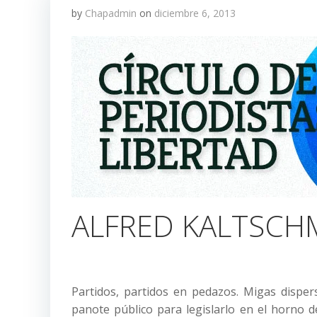
by
Chapadmin
on
diciembre 6, 2013
ALFRED KALTSCH
Partidos, partidos en pedazos. Migas disper
panote público para legislarlo en el horno d