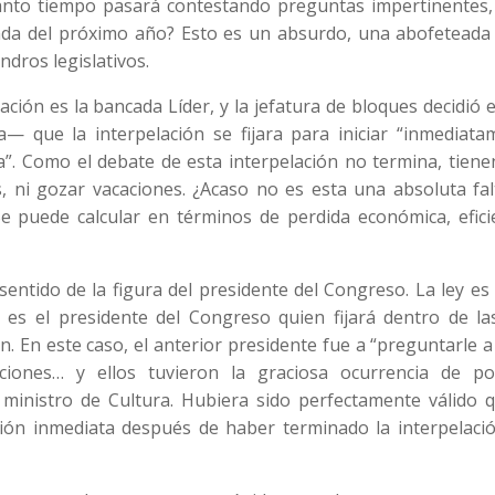
Cuánto tiempo pasará contestando preguntas impertinentes,
nda del próximo año? Esto es un absurdo, una abofeteada 
dros legislativos.
ación es la bancada Líder, y la jefatura de bloques decidió 
— que la interpelación se fijara para iniciar “inmediata
a”. Como el debate de esta interpelación no termina, tiene
ís, ni gozar vacaciones. ¿Acaso no es esta una absoluta fa
e puede calcular en términos de perdida económica, eficie
entido de la figura del presidente del Congreso. La ley es 
 es el presidente del Congreso quien fijará dentro de la
n. En este caso, el anterior presidente fue a “preguntarle a
ciones… y ellos tuvieron la graciosa ocurrencia de po
ministro de Cultura. Hubiera sido perfectamente válido q
sión inmediata después de haber terminado la interpelació