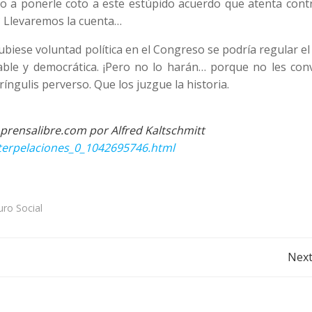
so a ponerle coto a este estúpido acuerdo que atenta cont
? Llevaremos la cuenta…
ubiese voluntad política en el Congreso se podría regular e
ble y democrática. ¡Pero no lo harán… porque no les conv
ngulis perverso. Que los juzgue la historia.
prensalibre.com por Alfred Kaltschmitt
nterpelaciones_0_1042695746.html
uro Social
Post
Next
navigation