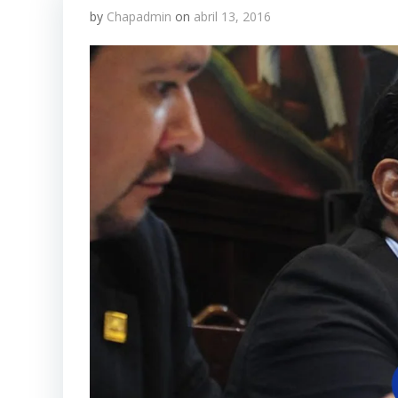
by
Chapadmin
on
abril 13, 2016