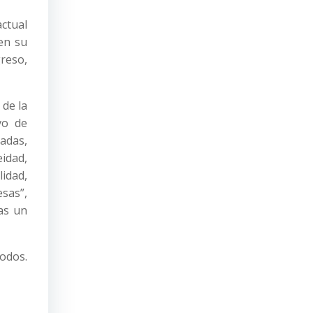
actual
en su
greso,
 de la
vo de
adas,
idad,
lidad,
esas”,
as un
odos.