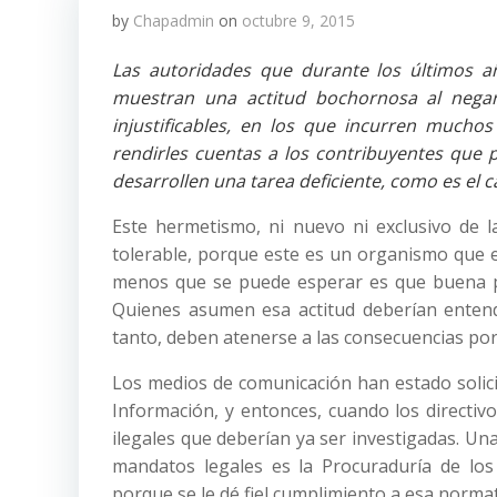
by
Chapadmin
on
octubre 9, 2015
Las autoridades que durante los últimos añ
muestran una actitud bochornosa al negar
injustificables, en los que incurren mucho
rendirles cuentas a los contribuyentes que 
desarrollen una tarea deficiente, como es el 
Este hermetismo, ni nuevo ni exclusivo de l
tolerable, porque este es un organismo que e
menos que se puede esperar es que buena pa
Quienes asumen esa actitud deberían entende
tanto, deben atenerse a las consecuencias por
Los medios de comunicación han estado solici
Información, y entonces, cuando los directiv
ilegales que deberían ya ser investigadas. Un
mandatos legales es la Procuraduría de lo
porque se le dé fiel cumplimiento a esa normat