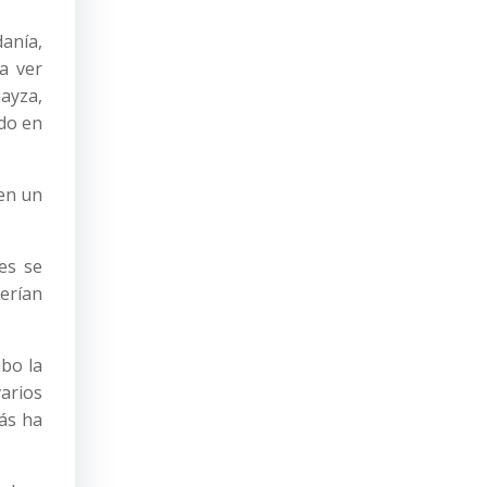
anía,
a ver
hayza,
ado en
en un
es se
erían
abo la
arios
ás ha