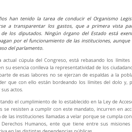
os han tenido la tarea de conducir el Organismo Legisl
se a transparentar los gastos, que a primera vista pa
s de los diputados. Ningún órgano del Estado está exen
pagan por el funcionamiento de las instituciones, aunque 
caso del parlamento.
a actual cúpula del Congreso, está rebasando los límites 
n su esencia conlleva la representatividad de los ciudadan
rte de esas labores no se ejerzan de espaldas a la pobla
r que con ello están bordeando los límites del dolo y, p
 sus actos.
tando el cumplimiento de lo establecido en la Ley de Acces
os se resisten a cumplir con este mandato, incurren en ac
a de las instituciones llamadas a velar porque se cumpla co
s Derechos Humanos, ente que tiene entre sus misiones 
iva en las distintas dependencias públicas.