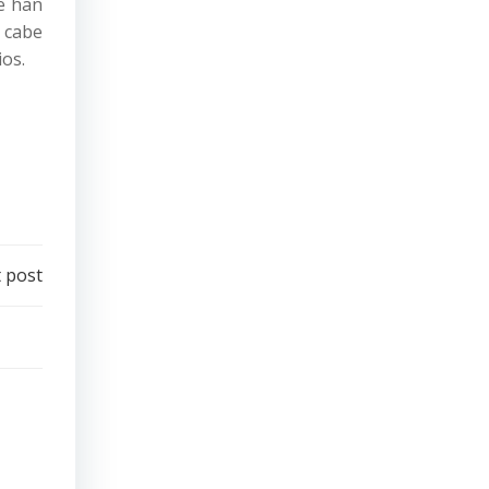
e han
 cabe
ios.
 post