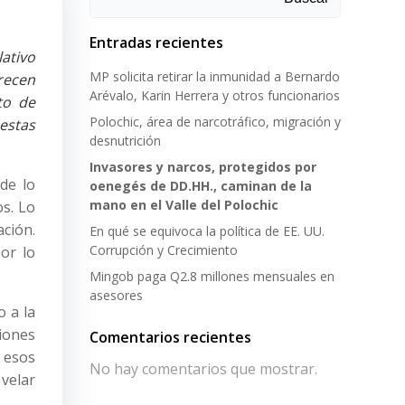
Entradas recientes
ativo
MP solicita retirar la inmunidad a Bernardo
recen
Arévalo, Karin Herrera y otros funcionarios
to de
Polochic, área de narcotráfico, migración y
estas
desnutrición
Invasores y narcos, protegidos por
de lo
oenegés de DD.HH., caminan de la
mano en el Valle del Polochic
os. Lo
ción.
En qué se equivoca la política de EE. UU.
Corrupción y Crecimiento
or lo
Mingob paga Q2.8 millones mensuales en
asesores
o a la
ciones
Comentarios recientes
n esos
No hay comentarios que mostrar.
velar