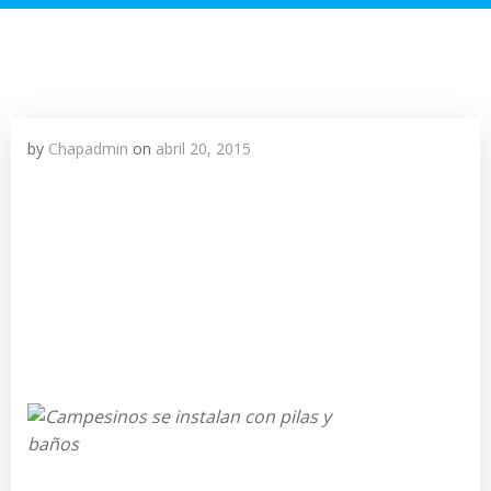
by
Chapadmin
on
abril 20, 2015
Desde el viernes por la noche centenares de
campesinos, acompañados por algunos
cooperantes europeos, comenzaron a ubicarse en
los alrededores del Palacio Nacional de la Cultura,
donde han instalado carpas y servicios sanitarios
portátiles para albergar a representantes de
familias provenientes de Alta Verapaz.
Los manifestantes llevaron sanitarios portátiles y