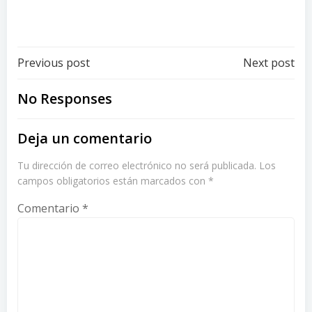
se-instalan-pilas-banos
Post
Post
Previous post
Next post
navigation
navigation
No Responses
Deja un comentario
Tu dirección de correo electrónico no será publicada.
Los
campos obligatorios están marcados con
*
Comentario
*