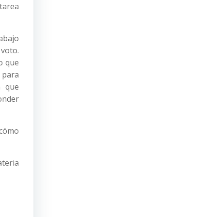
 tarea
abajo
 voto.
lo que
 para
n que
ponder
 ¿cómo
teria