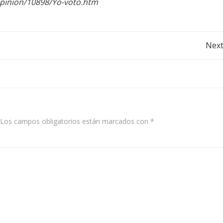
opinion/10898/Yo-voto.htm
Post
Next
navigation
Los campos obligatorios están marcados con
*