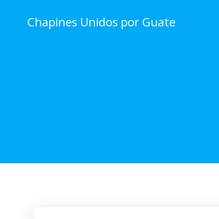
Skip
to
Chapines Unidos por Guate
content