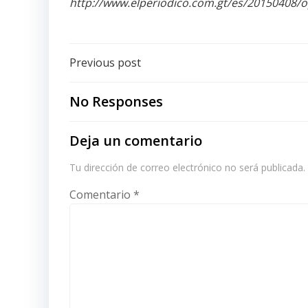
http://www.elperiodico.com.gt/es/20150408/
Post
Previous post
navigation
No Responses
Deja un comentario
Tu dirección de correo electrónico no será publicada.
Comentario
*