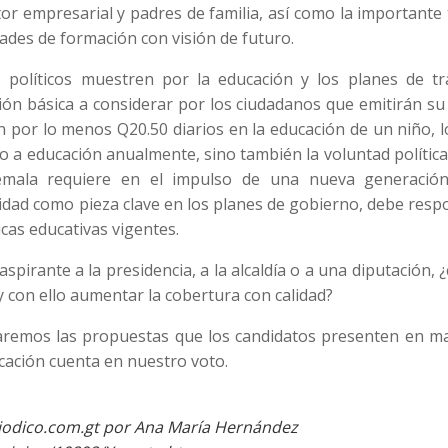
or empresarial y padres de familia, así como la importante
dades de formación con visión de futuro.
s políticos muestren por la educación y los planes de tr
ión básica a considerar por los ciudadanos que emitirán su
n por lo menos Q20.50 diarios en la educación de un niño, 
a educación anualmente, sino también la voluntad política
temala requiere en el impulso de una nueva generació
lidad como pieza clave en los planes de gobierno, debe res
icas educativas vigentes.
spirante a la presidencia, a la alcaldía o a una diputación,
y con ello aumentar la cobertura con calidad?
aremos las propuestas que los candidatos presenten en ma
cación cuenta en nuestro voto.
riodico.com.gt por Ana María Hernández