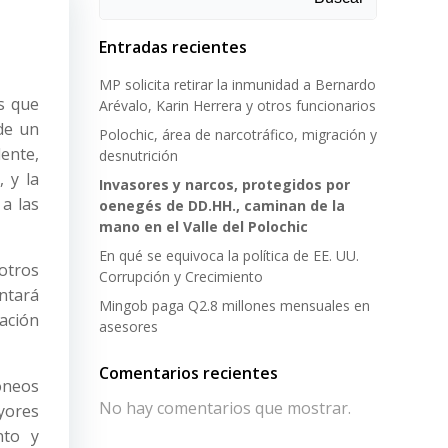
Entradas recientes
MP solicita retirar la inmunidad a Bernardo
s que
Arévalo, Karin Herrera y otros funcionarios
de un
Polochic, área de narcotráfico, migración y
dente,
desnutrición
 y la
Invasores y narcos, protegidos por
a las
oenegés de DD.HH., caminan de la
mano en el Valle del Polochic
En qué se equivoca la política de EE. UU.
otros
Corrupción y Crecimiento
entará
Mingob paga Q2.8 millones mensuales en
ación
asesores
Comentarios recientes
dóneos
No hay comentarios que mostrar.
yores
nto y