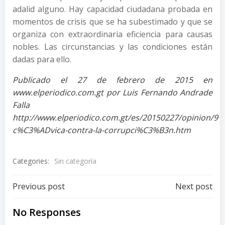
adalid alguno. Hay capacidad ciudadana probada en
momentos de crisis que se ha subestimado y que se
organiza con extraordinaria eficiencia para causas
nobles. Las circunstancias y las condiciones están
dadas para ello.
Publicado el 27 de febrero de 2015 en
www.elperiodico.com.gt por Luis Fernando Andrade
Falla
http://www.elperiodico.com.gt/es/20150227/opinion/91
c%C3%ADvica-contra-la-corrupci%C3%B3n.htm
Categories:
Sin categoría
Post
Post
Previous post
Next post
navigation
navigation
No Responses