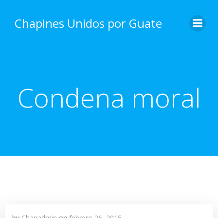
Skip
to
Chapines Unidos por Guate
content
Condena moral
by
Chapadmin
on
febrero 26, 2015