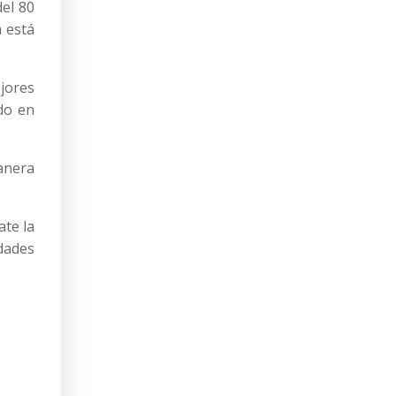
el 80
a está
jores
do en
anera
ate la
dades