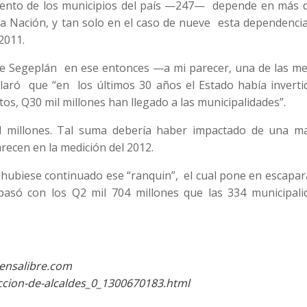
 ciento de los municipios del país —247— depende en más d
la Nación, y tan solo en el caso de nueve esta dependenci
2011.
 de Segeplán en ese entonces —a mi parecer, una de las me
laró que “en los últimos 30 años el Estado había inverti
os, Q30 mil millones han llegado a las municipalidades”.
l millones. Tal suma debería haber impactado de una m
recen en la medición del 2012.
e hubiese continuado ese “ranquin”, el cual pone en escapar
pasó con los Q2 mil 704 millones que las 334 municipali
rensalibre.com
ccion-de-alcaldes_0_1300670183.html