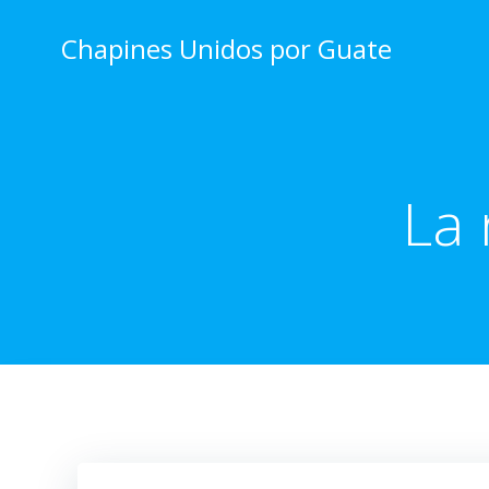
Skip
to
Chapines Unidos por Guate
content
La 