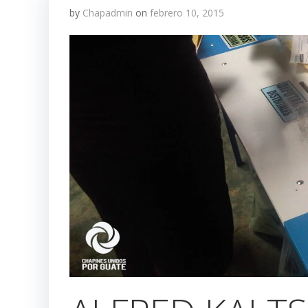
by
Chapadmin
on
febrero 10, 2015