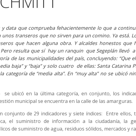
SCHMITT
 y data que comprueba fehacientemente lo que a continu
n unos transeros que no sirven para un comino. Ya está. Lo
seros que hacen alguna obra. Y alcaldes honestos que 
. Pero resulta que sí hay un ranquin que Segeplán llevó a
ayoría de las municipalidades del país, concluyendo: “Que 
dia baja” y “baja” y solo cuatro de ellas: Santa Catarina P
a categoría de “media alta”. En “muy alta” no se ubicó ni
e ubicó en la última categoría, en conjunto, los indica
estión municipal se encuentra en la calle de las amarguras.
n conjunto de 29 indicadores y siete índices: Entre ellos,
ica, el suministro de información a la ciudadanía, la ge
blicos de suministro de agua, residuos sólidos, mercados y r