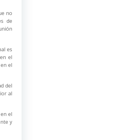
que no
es de
unión
pal es
 en el
 en el
ad del
ior al
 en el
ente y