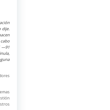
ación
 dije.
hacen
 cabo
el —91
inula,
nguna
dores
 temas
stión
astros