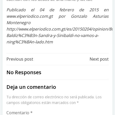
Publicado el 04 de febrero de 2015 en
www.elperiodico.com.gt por Gonzalo Asturias
Montenegro
http://www.elperiodico.com.gt/es/20150204/opinion/80
Baldiz%C3%B3n-Sandra-y-Sinibaldi-no-vamos-a-
ning%C3%BAn-lado.htm
Post
Post
Previous post
Next post
navigation
navigation
No Responses
Deja un comentario
Tu dirección de correo electrónico no será publicada.
Los
campos obligatorios están marcados con
*
Comentario
*