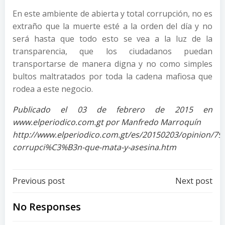
En este ambiente de abierta y total corrupción, no es
extraño que la muerte esté a la orden del día y no
será hasta que todo esto se vea a la luz de la
transparencia, que los ciudadanos puedan
transportarse de manera digna y no como simples
bultos maltratados por toda la cadena mafiosa que
rodea a este negocio.
Publicado el 03 de febrero de 2015 en
www.elperiodico.com.gt por Manfredo Marroquín
http://www.elperiodico.com.gt/es/20150203/opinion/79
corrupci%C3%B3n-que-mata-y-asesina.htm
Post
Post
Previous post
Next post
navigation
navigation
No Responses