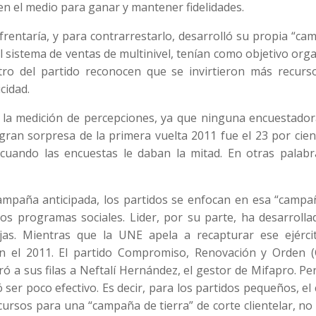
en el medio para ganar y mantener fidelidades.
frentaría, y para contrarrestarlo, desarrolló su propia “c
 el sistema de ventas de multinivel, tenían como objetivo org
ntro del partido reconocen que se invirtieron más recurs
cidad.
 la medición de percepciones, ya que ninguna encuestador
 gran sorpresa de la primera vuelta 2011 fue el 23 por cie
uando las encuestas le daban la mitad. En otras palabra
campaña anticipada, los partidos se enfocan en esa “campa
 los programas sociales. Lider, por su parte, ha desarroll
jas. Mientras que la UNE apela a recapturar ese ejérci
n el 2011. El partido Compromiso, Renovación y Orden (
ó a sus filas a Neftalí Hernández, el gestor de Mifapro. Pe
ser poco efectivo. Es decir, para los partidos pequeños, el
cursos para una “campaña de tierra” de corte clientelar, no