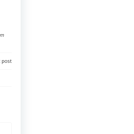
tm
 post