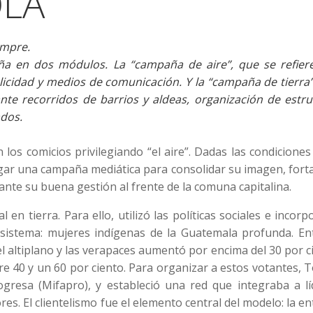
OLA
empre.
aña en dos módulos. La “campaña de aire”, que se refiere
licidad y medios de comunicación. Y la “campaña de tierra
nte recorridos de barrios y aldeas, organización de estru
ados.
 los comicios privilegiando “el aire”. Dadas las condiciones
legar una campaña mediática para consolidar su imagen, fort
ante su buena gestión al frente de la comuna capitalina.
n tierra. Para ello, utilizó las políticas sociales e incorp
sistema: mujeres indígenas de la Guatemala profunda. Ent
l altiplano y las verapaces aumentó por encima del 30 por c
40 y un 60 por ciento. Para organizar a estos votantes, T
ogresa (Mifapro), y estableció una red que integraba a lí
es. El clientelismo fue el elemento central del modelo: la e