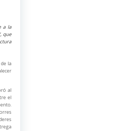
 a la
”, que
ctura
 de la
alecer
oró al
re el
iento.
orres
deres
ntrega