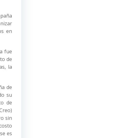
ampaña
anizar
os en
a fue
nto de
s, la
ña de
ado su
to de
Creo)
ro sin
 costo
 se es