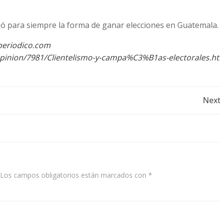
mó para siempre la forma de ganar elecciones en Guatemala.
lperiodico.com
opinion/7981/Clientelismo-y-campa%C3%B1as-electorales.h
Post
Next
navigation
Los campos obligatorios están marcados con
*