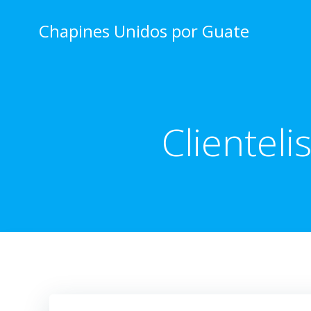
Skip
to
Chapines Unidos por Guate
content
Clientel