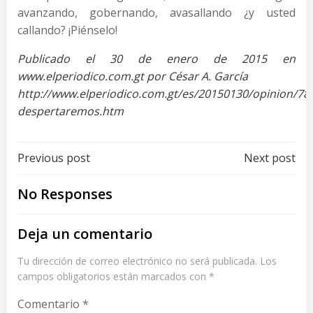
avanzando, gobernando, avasallando ¿y usted
callando? ¡Piénselo!
Publicado el 30 de enero de 2015 en
www.elperiodico.com.gt por César A. García
http://www.elperiodico.com.gt/es/20150130/opinion
despertaremos.htm
Post
Post
Previous post
Next post
navigation
navigation
No Responses
Deja un comentario
Tu dirección de correo electrónico no será publicada.
Los
campos obligatorios están marcados con
*
Comentario
*