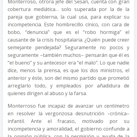
Monterroso, otrora jefe del Sesan, cuenta con gran
cobertura mediática… solo superada por la de la
pareja que gobierna, la cual usa, para explicar su
incompetencia. Este hombrecillo cínico, con cara de
bobo, “denuncia” que es el “robo hormiga” el
causante de la crisis hospitalaria. ¿Quién puede creer
semejante pendejada? Seguramente no pocos y
seguramente –también muchos– pensarán que él es
“el bueno” y su antecesor era “el malo”. Lo que nadie
dice, menos la prensa, es que los dos ministros, el
anterior y éste, son del mismo partido que prometió
arreglarlo todo, y empleados por añadidura de
quienes dirigen al abuso y la farsa.
Monterroso fue incapaz de avanzar un centímetro
en resolver la vergonzosa desnutrición –crónica–
infantil. Ante el fracaso, motivado por su
incompetencia y amoralidad, el gobierno confunde a
la opinión pública, con la permisión y ayuda de la