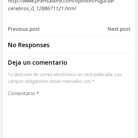
http://www.prensalibre.com/opinion/Fuga-de-
cerebros_0_1288671121.html
Post
Post
Previous post
Next post
navigation
navigation
No Responses
Deja un comentario
Tu dirección de correo electrónico no será publicada.
Los
campos obligatorios están marcados con
*
Comentario
*