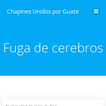
Skip
to
Chapines Unidos por Guate
content
Fuga de cerebros
by
Chapadmin
on
enero 20, 2015