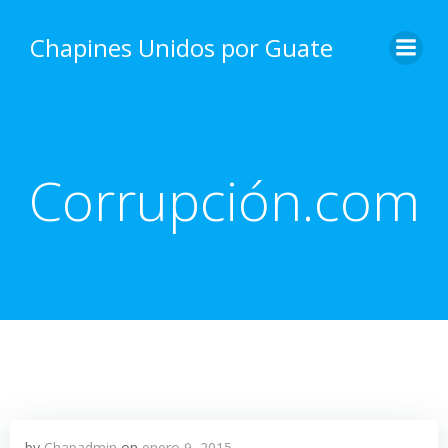
Skip
to
Chapines Unidos por Guate
content
Corrupción.com
by
Chapadmin
on
enero 9, 2015