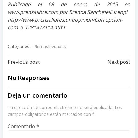
Publicado el 08 de enero de 2015 en
www.prensalibre.com por Brenda Sanchinelli Izeppi
http://www.prensalibre.com/opinion/Corrupcion-
com_0_1281472114.html
Categories:
PlumasInvitadas
Post
Post
Previous post
Next post
navigation
navigation
No Responses
Deja un comentario
Tu dirección de correo electrónico no será publicada.
Los
campos obligatorios están marcados con
*
Comentario
*