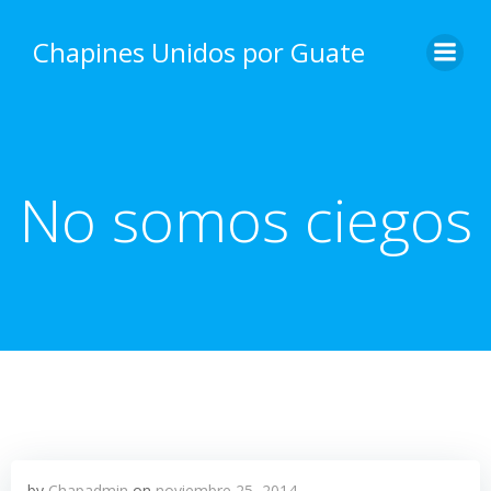
Skip
to
Chapines Unidos por Guate
content
No somos ciegos
by
Chapadmin
on
noviembre 25, 2014