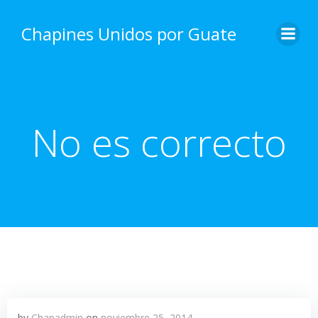
Skip
to
Chapines Unidos por Guate
content
No es correcto
by
Chapadmin
on
noviembre 25, 2014