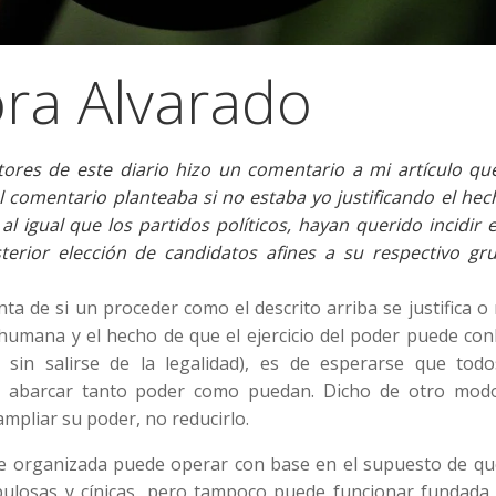
ra Alvarado
res de este diario hizo un comentario a mi artículo qu
del comentario planteaba si no estaba yo justificando el he
l igual que los partidos políticos, hayan querido incidir 
terior elección de candidatos afines a su respectivo gr
ta de si un proceder como el descrito arriba se justifica o 
humana y el hecho de que el ejercicio del poder puede con
o sin salirse de la legalidad), es de esperarse que todo
en abarcar tanto poder como puedan. Dicho de otro modo
ampliar su poder, no reducirlo.
te organizada puede operar con base en el supuesto de qu
pulosas y cínicas, pero tampoco puede funcionar fundada 