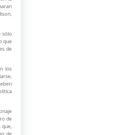
charan
ison,
e sólo
io que
les de
n los
darse,
deben
lítica
onaje
tro de
 que,
es de