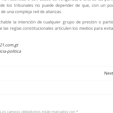
a de los tribunales no puede depender de que, con un po
de una compleja red de alianzas.
hable la intención de cualquier grupo de presión o parti
que las reglas constitucionales articulen los medios para evit
s21.com.gt
ia-politica
Post
Next
navigation
Los campos obligatorios están marcados con
*