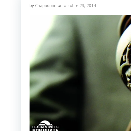
by
Chapadmin
on
octubre 23, 2014