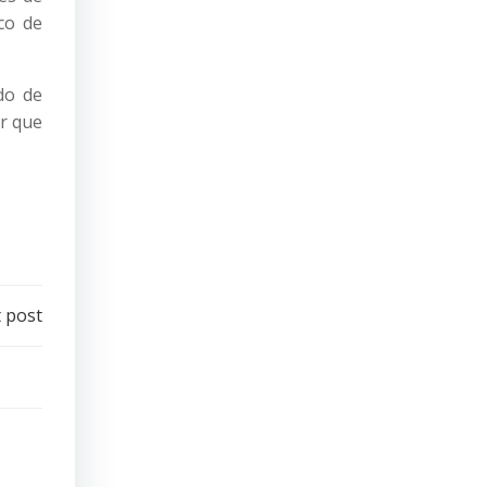
co de
do de
ar que
 post