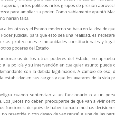
o superior, ni los políticos ni los grupos de presión aprove
ofrezca para ampliar su poder. Como sabiamente apuntó Mad
no harían falta.
a a los otros y el Estado moderno se basa en la idea de qu
l Poder Judicial, para que esto sea una realidad, es necesar
ciertas protecciones e inmunidades constitucionales y lega
 otros poderes del Estado.
uncionarios de los otros poderes del Estado, no aprueba
 a la policía y su intervención en cualquier asunto puede 
emandante con la debida legitimación. A cambio de eso, 
a estabilidad en sus cargos y que los avatares de la vida po
eligra cuando sentencian a un funcionario o a un pers
re. Los jueces no deben preocuparse de qué van a vivir den
 sus funciones, después de haber tomado muchas decisiones
o no resentida o con deseo de venganza) a una de las part