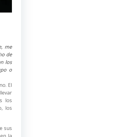
e, me
cho de
en los
upo o
no. El
llevar
s los
, los
e sus
en la