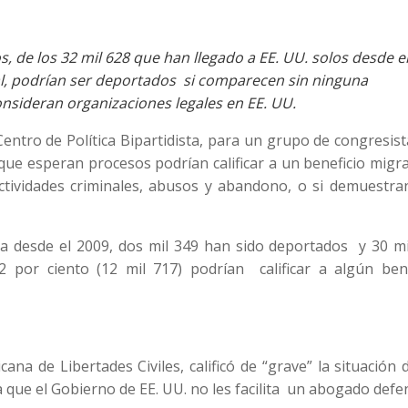
 de los 32 mil 628 que han llegado a EE. UU. solos desde e
al, podrían ser deportados si comparecen sin ninguna
onsideran organizaciones legales en EE. UU.
entro de Política Bipartidista, para un grupo de congresis
 que esperan procesos podrían calificar a un beneficio migr
actividades criminales, abusos y abandono, o si demuestra
ra desde el 2009, dos mil 349 han sido deportados y 30 mi
2 por ciento (12 mil 717) podrían calificar a algún bene
na de Libertades Civiles, calificó de “grave” la situación 
a que el Gobierno de EE. UU. no les facilita un abogado defe