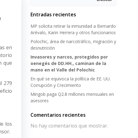
Entradas recientes
l
MP solicita retirar la inmunidad a Bernardo
Arévalo, Karin Herrera y otros funcionarios
Polochic, área de narcotráfico, migración y
tas en
desnutrición
atorio
Invasores y narcos, protegidos por
n que
oenegés de DD.HH., caminan de la
mano en el Valle del Polochic
En qué se equivoca la política de EE. UU.
l 279
Corrupción y Crecimiento
ficio
Mingob paga Q2.8 millones mensuales en
asesores
Comentarios recientes
de los
No hay comentarios que mostrar.
nsor.