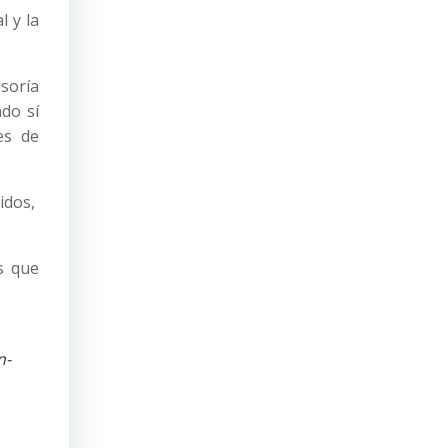
 y la
soría
do sí
es de
nidos,
s que
n-