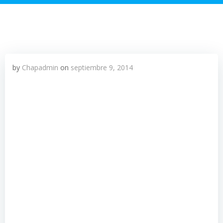
by
Chapadmin
on
septiembre 9, 2014
Una luz de alerta empieza a encenderse para el
Estado respecto del nuevo incremento de Q12 mil
334 millones de deuda pública planteada en el
presupuesto para el 2015, señal que a su vez se
convierte en preocupación para analistas y
expertos.
Infografía deuda pública.
De ser aprobado el proyecto de Presupuesto
General de Ingresos y Egresos —Q71 mil 840.8