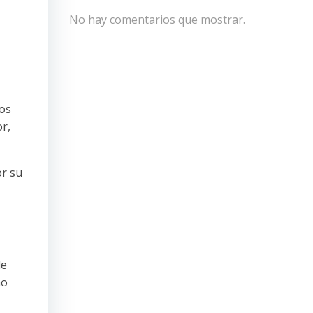
No hay comentarios que mostrar.
nos
r,
or su
de
mo