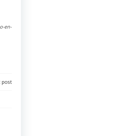
o-en-
 post