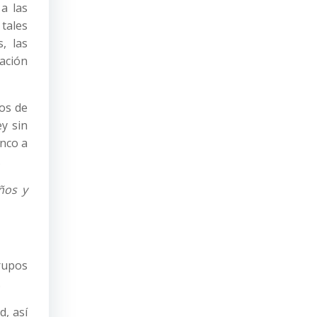
a las
 tales
, las
uación
vos de
ey sin
inco a
.
ños y
rupos
.
d, así