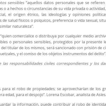
tos sensibles
“aquellos datos personales que se refieren 
as o a hechos o circunstancias de su vida privada o actividad,
l, el origen étnico, las ideologías y opiniones políticas
s de salud físicos o psíquicos, preferencia o vida sexual, sit
similar naturaleza”.
 “quien comercialice o distribuya por cualquier medio archi
bles o personales sensibles, protegidos por la presente l
 del titular de los mismos, será sancionado con prisión de c
uetzales, y el comiso de los objetos instrumentos del delito”
de las responsabilidades civiles correspondientes y los da
es para el robo de propiedades; se aprovecharían de los g
ra edad, para el despojo”. Lorena Escobar, analista de Asíes
ardar la información, puede contribuir al robo de identida