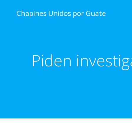
Skip
to
Chapines Unidos por Guate
content
Piden investi