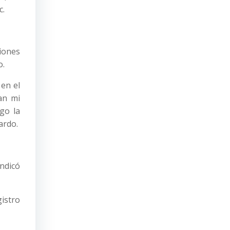
c.
ciones
o.
 en el
an mi
go la
ardo.
indicó
istro