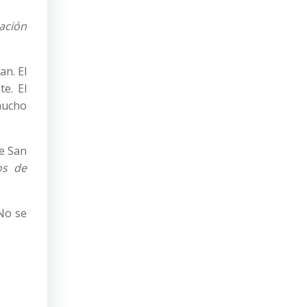
mación
an. El
e. El
mucho
de San
os de
No se