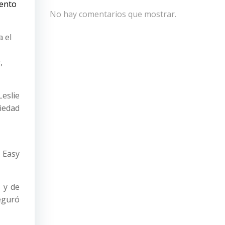
mento
No hay comentarios que mostrar.
 el
,
eslie
piedad
 Easy
 y de
seguró