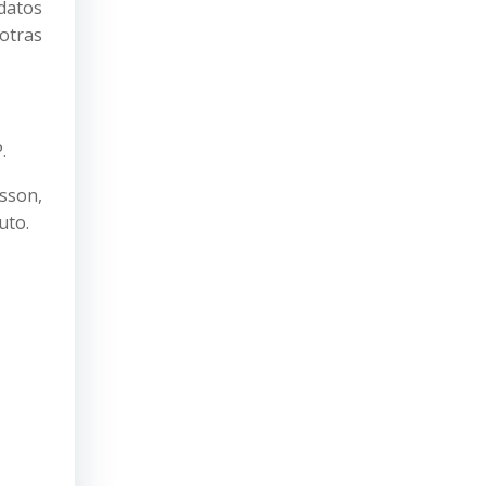
datos
otras
.
sson,
uto.