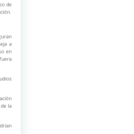
eco de
ción.
guran
deja a
so en
fuera
udios
cación
de la
drían