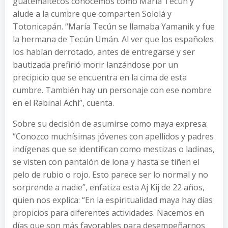
guatemaltecos conocemos como María Tecún y
alude a la cumbre que comparten Sololá y
Totonicapán. “María Tecún se llamaba Yamanik y fue
la hermana de Tecún Umán. Al ver que los españoles
los habían derrotado, antes de entregarse y ser
bautizada prefirió morir lanzándose por un
precipicio que se encuentra en la cima de esta
cumbre. También hay un personaje con ese nombre
en el Rabinal Achí”, cuenta.
Sobre su decisión de asumirse como maya expresa:
“Conozco muchísimas jóvenes con apellidos y padres
indígenas que se identifican como mestizas o ladinas,
se visten con pantalón de lona y hasta se tiñen el
pelo de rubio o rojo. Esto parece ser lo normal y no
sorprende a nadie”, enfatiza esta Aj Kij de 22 años,
quien nos explica: “En la espiritualidad maya hay días
propicios para diferentes actividades. Nacemos en
días que son más favorables para desempeñarnos