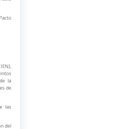
Pacto
IEN),
intos
de la
res de
e las
n del