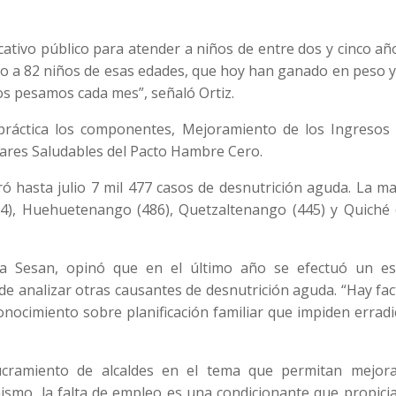
cativo público para atender a niños de entre dos y cinco añ
o a 82 niños de esas edades, que hoy han ganado en peso y 
los pesamos cada mes”, señaló Ortiz.
práctica los componentes, Mejoramiento de los Ingresos 
ares Saludables del Pacto Hambre Cero.
tró hasta julio 7 mil 477 casos de desnutrición aguda. La m
84), Huehuetenango (486), Quetzaltenango (445) y Quiché (
la Sesan, opinó que en el último año se efectuó un es
 de analizar otras causantes de desnutrición aguda. “Hay fa
nocimiento sobre planificación familiar que impiden erradi
cramiento de alcaldes en el tema que permitan mejora
mismo, la falta de empleo es una condicionante que propici