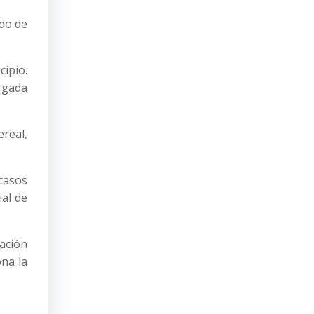
ado de
cipio.
rgada
real,
 casos
ial de
cación
ona la