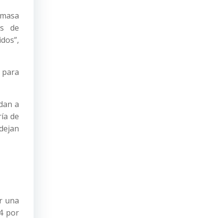
 masa
is de
dos”,
 para
dan a
ría de
 dejan
r una
14 por