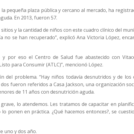
n la pequeña plaza pública y cercano al mercado, ha registr
aguda. En 2013, fueron 57.
itios y la cantidad de niños con este cuadro clínico del muni
a no se han recuperado”, explicó Ana Victoria López, enca
y por eso el Centro de Salud fue abastecido con Vitace
 Listo para Consumir (ATLC)”, mencionó López.
fin del problema. “Hay niños todavía desnutridos y de los
 dos fueron referidos a Casa Jackson, una organización soc
enores de 11 años con desnutrición aguda.
grave, lo atendemos. Les tratamos de capacitar en planifi
o lo ponen en práctica. ¿Qué hacemos entonces?, se cuesti
de uno y dos año.