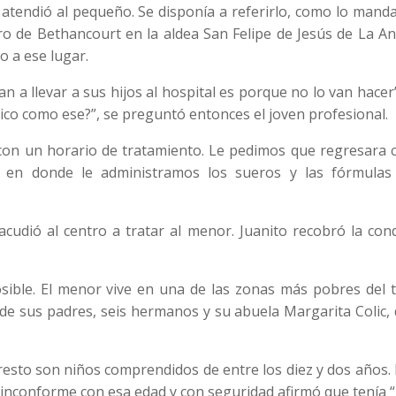
 atendió al pequeño. Se disponía a referirlo, como lo mand
ro de Bethancourt en la aldea San Felipe de Jesús de La A
o a ese lugar.
a llevar a sus hijos al hospital es porque no lo van hacer”
nico como ese?”, se preguntó entonces el joven profesional.
 con un horario de tratamiento. Le pedimos que regresara 
a, en donde le administramos los sueros y las fórmulas
acudió al centro a tratar al menor. Juanito recobró la con
sible. El menor vive en una de las zonas más pobres del t
e sus padres, seis hermanos y su abuela Margarita Colic, 
 resto son niños comprendidos de entre los diez y dos años.
inconforme con esa edad y con seguridad afirmó que tenía “m