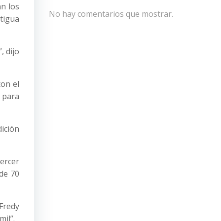
an los
No hay comentarios que mostrar.
ntigua
, dijo
con el
 para
dición
ercer
de 70
 Fredy
il”.