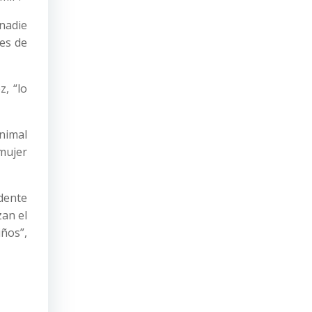
nadie
 es de
, “lo
animal
 mujer
idente
zan el
iños”,