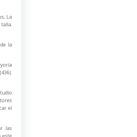
os. La
talla.
de la
ayoría
436).
tudio
ctores
car el
r las
a este