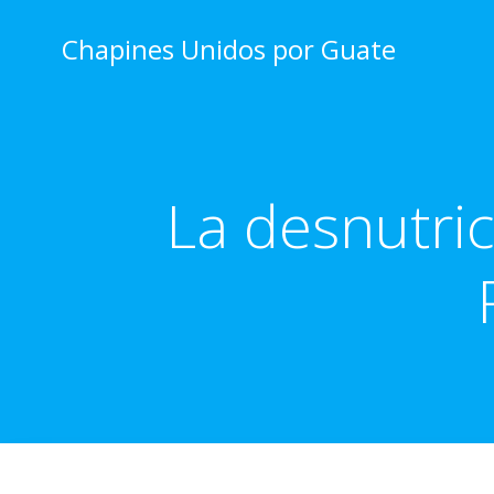
Skip
to
Chapines Unidos por Guate
content
La desnutri