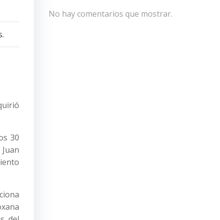
No hay comentarios que mostrar.
quirió
os 30
 Juan
iento
nciona
oxana
s del