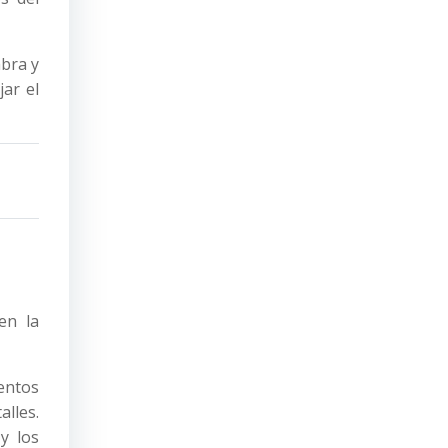
mbra y
ar el
en la
entos
alles.
y los