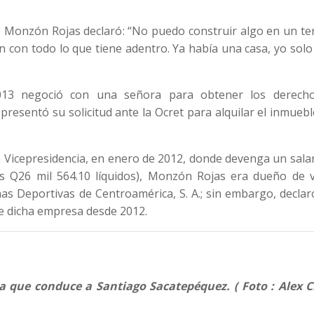
, Monzón Rojas declaró: “No puedo construir algo en un te
an con todo lo que tiene adentro. Ya había una casa, yo solo
013 negoció con una señora para obtener los derech
resentó su solicitud ante la Ocret para alquilar el inmueb
a Vicepresidencia, en enero de 2012, donde devenga un sala
 Q26 mil 564.10 líquidos), Monzón Rojas era dueño de v
s Deportivas de Centroamérica, S. A.; sin embargo, declar
de dicha empresa desde 2012.
a que conduce a Santiago Sacatepéquez. ( Foto : Alex C