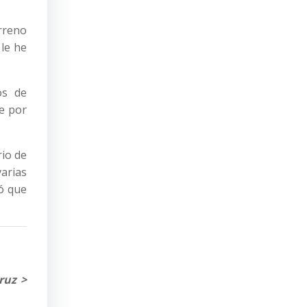
rreno
 le he
os de
le por
rio de
arias
ó que
ruz >