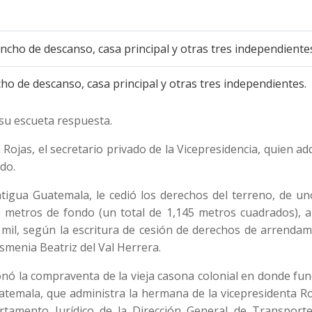
cho de descanso, casa principal y otras tres independientes.
 su escueta respuesta.
ojas, el secretario privado de la Vicepresidencia, quien ad
do.
tigua Guatemala, le cedió los derechos del terreno, de un
 metros de fondo (un total de 1,145 metros cuadrados), a
il, según la escritura de cesión de derechos de arrendam
Ismenia Beatriz del Val Herrera.
onó la compraventa de la vieja casona colonial en donde fu
atemala, que administra la hermana de la vicepresidenta R
tamento Jurídico de la Dirección General de Transporte