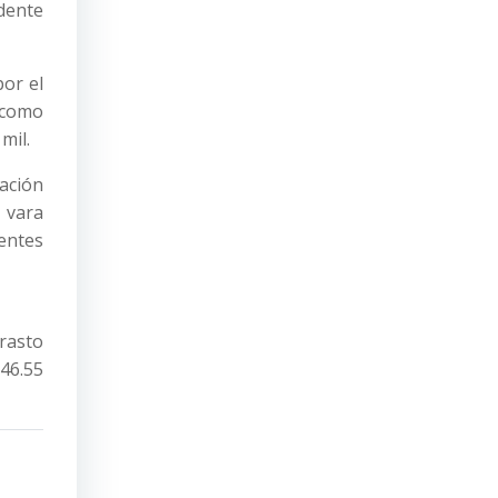
dente
por el
e como
mil.
ación
a vara
entes
rasto
746.55