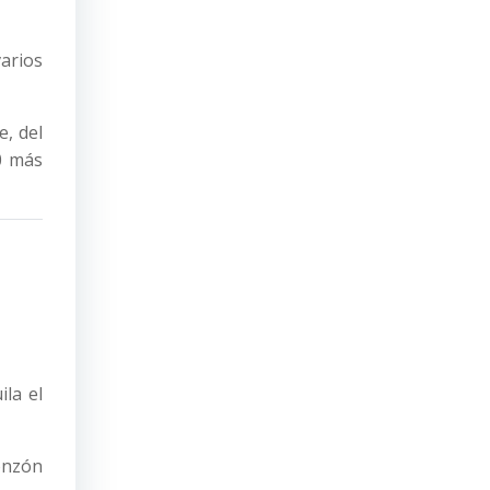
varios
e, del
0 más
la el
Monzón