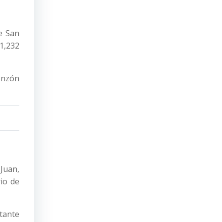
e San
1,232
onzón
 Juan,
io de
tante