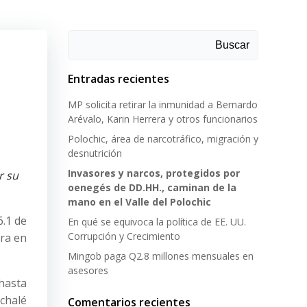
Buscar
Entradas recientes
MP solicita retirar la inmunidad a Bernardo
Arévalo, Karin Herrera y otros funcionarios
Polochic, área de narcotráfico, migración y
desnutrición
Invasores y narcos, protegidos por
r su
oenegés de DD.HH., caminan de la
mano en el Valle del Polochic
6.1 de
En qué se equivoca la política de EE. UU.
Corrupción y Crecimiento
era en
Mingob paga Q2.8 millones mensuales en
asesores
 hasta
 chalé
Comentarios recientes