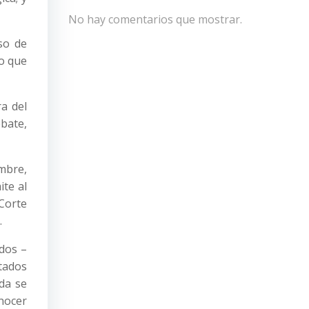
No hay comentarios que mostrar.
so de
jo que
a del
ebate,
mbre,
ite al
 Corte
.
ados –
tados
ada se
onocer