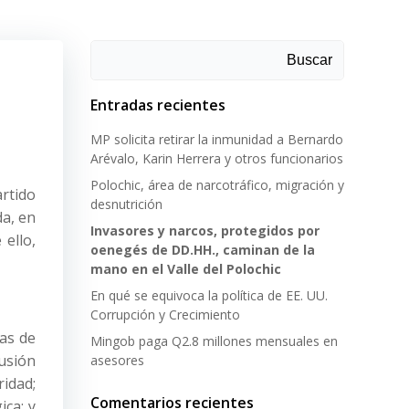
Buscar
Entradas recientes
MP solicita retirar la inmunidad a Bernardo
Arévalo, Karin Herrera y otros funcionarios
Polochic, área de narcotráfico, migración y
rtido
desnutrición
a, en
Invasores y narcos, protegidos por
ello,
oenegés de DD.HH., caminan de la
mano en el Valle del Polochic
En qué se equivoca la política de EE. UU.
Corrupción y Crecimiento
nas de
Mingob paga Q2.8 millones mensuales en
cusión
asesores
ridad;
Comentarios recientes
ica; y