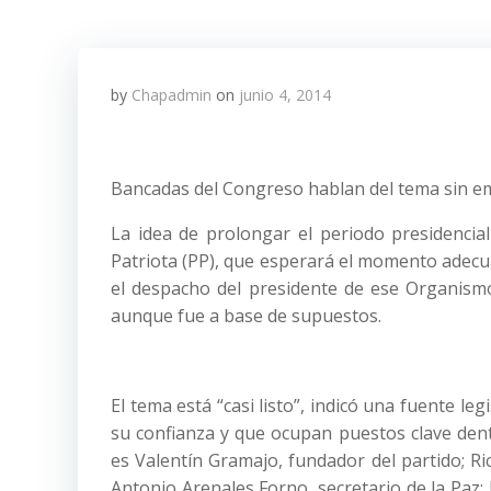
by
Chapadmin
on
junio 4, 2014
Bancadas del Congreso hablan del tema sin emit
La idea de prolongar el periodo presidenci
Patriota (PP), que esperará el momento adecu
el despacho del presidente de ese Organismo,
aunque fue a base de supuestos.
El tema está “casi listo”, indicó una fuente le
su confianza y que ocupan puestos clave dent
es Valentín Gramajo, fundador del partido; R
Antonio Arenales Forno, secretario de la Paz; U