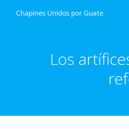
Skip
to
Chapines Unidos por Guate
content
Los artífic
re