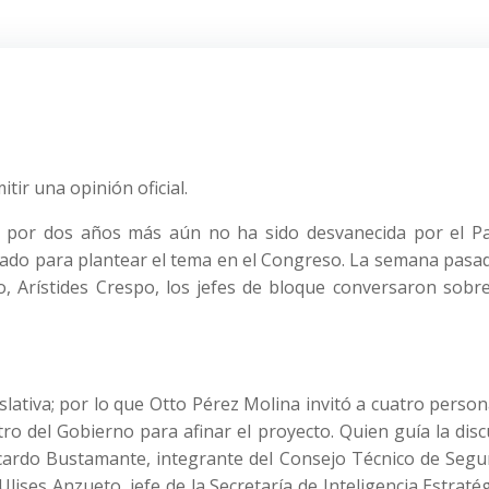
ir una opinión oficial.
al por dos años más aún no ha sido desvanecida por el Pa
ado para plantear el tema en el Congreso. La semana pasad
 Arístides Crespo, los jefes de bloque conversaron sobre 
gislativa; por lo que Otto Pérez Molina invitó a cuatro perso
ro del Gobierno para afinar el proyecto. Quien guía la dis
icardo Bustamante, integrante del Consejo Técnico de Segu
lises Anzueto, jefe de la Secretaría de Inteligencia Estratég