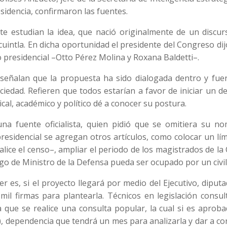
sidencia, confirmaron las fuentes.
e estudian la idea, que nació originalmente de un discur
cuintla. En dicha oportunidad el presidente del Congreso di
o presidencial –Otto Pérez Molina y Roxana Baldetti–.
señalan que la propuesta ha sido dialogada dentro y fuer
ciedad. Refieren que todos estarían a favor de iniciar un d
cal, académico y político dé a conocer su postura.
una fuente oficialista, quien pidió que se omitiera su no
esidencial se agregan otros artículos, como colocar un lím
lice el censo–, ampliar el periodo de los magistrados de la
rgo de Ministro de la Defensa pueda ser ocupado por un civil
r es, si el proyecto llegará por medio del Ejecutivo, diput
il firmas para plantearla. Técnicos en legislación consul
 que se realice una consulta popular, la cual si es aprob
), dependencia que tendrá un mes para analizarla y dar a c