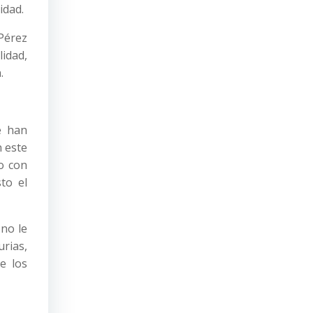
idad.
Pérez
lidad,
.
e han
n este
o con
to el
no le
rias,
e los