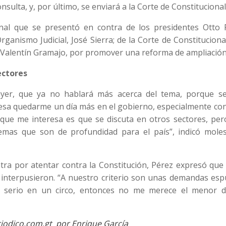
sulta, y, por último, se enviará a la Corte de Constitucional
penal que se presentó en contra de los presidentes Otto 
Organismo Judicial, José Sierra; de la Corte de Constituciona
P Valentín Gramajo, por promover una reforma de ampliación
ectores
ayer, que ya no hablará más acerca del tema, porque s
resa quedarme un día más en el gobierno, especialmente co
 que me interesa es que se discuta en otros sectores, per
emas que son de profundidad para el país”, indicó moles
ra por atentar contra la Constitución, Pérez expresó que 
interpusieron. “A nuestro criterio son unas demandas espu
e serio en un circo, entonces no me merece el menor d
riodico.com.gt por Enrique García