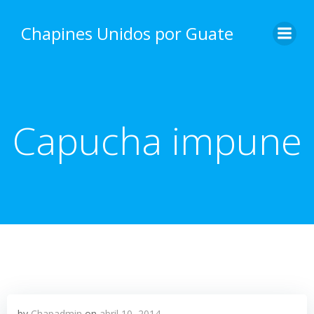
Skip
to
Chapines Unidos por Guate
content
Capucha impune
by
Chapadmin
on
abril 10, 2014