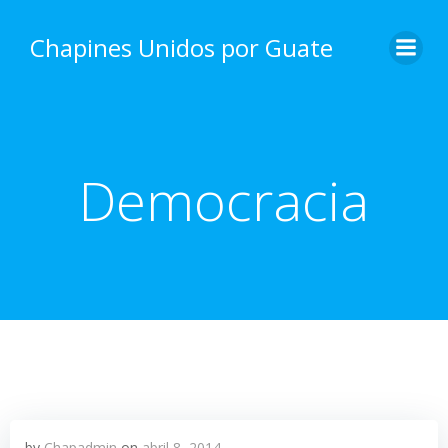
Skip
to
Chapines Unidos por Guate
content
Democracia
by
Chapadmin
on
abril 8, 2014