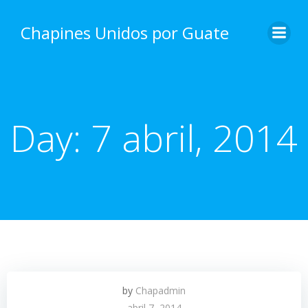
Skip
to
Chapines Unidos por Guate
content
Day:
7 abril, 2014
by
Chapadmin
abril 7, 2014