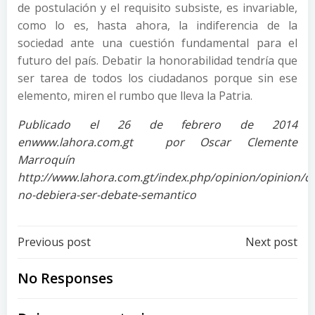
de postulación y el requisito subsiste, es invariable,
como lo es, hasta ahora, la indiferencia de la
sociedad ante una cuestión fundamental para el
futuro del país. Debatir la honorabilidad tendría que
ser tarea de todos los ciudadanos porque sin ese
elemento, miren el rumbo que lleva la Patria.
Publicado el 26 de febrero de 2014
enwww.lahora.com.gt por Oscar Clemente
Marroquín
http://www.lahora.com.gt/index.php/opinion/opinion/
no-debiera-ser-debate-semantico
Post
Post
Previous post
Next post
navigation
navigation
No Responses