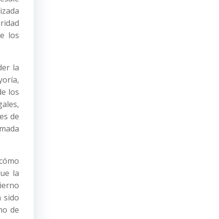
lizada
aridad
e los
der la
yoría,
de los
gales,
nes de
lamada
e cómo
ue la
ierno
a sido
 no de