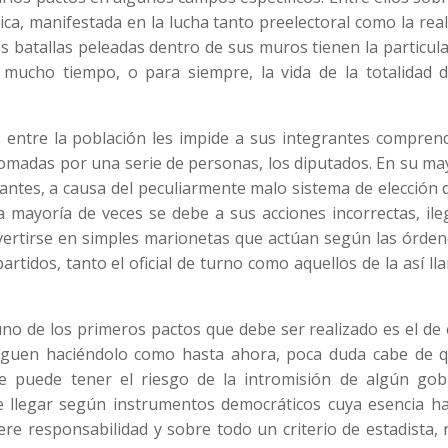
tica, manifestada en la lucha tanto preelectoral como la rea
as batallas peleadas dentro de sus muros tienen la particul
mucho tiempo, o para siempre, la vida de la totalidad d
es entre la población les impide a sus integrantes compren
 tomadas por una serie de personas, los diputados. En su ma
antes, a causa del peculiarmente malo sistema de elección 
a mayoría de veces se debe a sus acciones incorrectas, ile
onvertirse en simples marionetas que actúan según las órde
artidos, tanto el oficial de turno como aquellos de la así l
uno de los primeros pactos que debe ser realizado es el d
 siguen haciéndolo como hasta ahora, poca duda cabe de q
se puede tener el riesgo de la intromisión de algún gob
 de llegar según instrumentos democráticos cuya esencia h
ere responsabilidad y sobre todo un criterio de estadista,