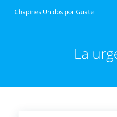
Skip
to
Chapines Unidos por Guate
content
La urg