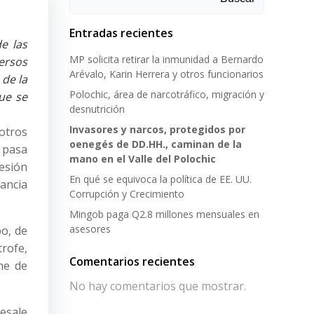
Entradas recientes
e las
MP solicita retirar la inmunidad a Bernardo
ersos
Arévalo, Karin Herrera y otros funcionarios
 de la
Polochic, área de narcotráfico, migración y
que se
desnutrición
Invasores y narcos, protegidos por
otros
oenegés de DD.HH., caminan de la
 pasa
mano en el Valle del Polochic
cesión
En qué se equivoca la política de EE. UU.
tancia
Corrupción y Crecimiento
Mingob paga Q2.8 millones mensuales en
asesores
po, de
trofe,
Comentarios recientes
me de
No hay comentarios que mostrar.
resale