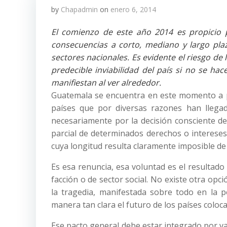
by
Chapadmin
on
enero 6, 2014
El comienzo de este año 2014 es propicio p
consecuencias a corto, mediano y largo plaz
sectores nacionales. Es evidente el riesgo de l
predecible inviabilidad del país si no se ha
manifiestan al ver alrededor.
Guatemala se encuentra en este momento a po
países que por diversas razones han llegad
necesariamente por la decisión consciente de
parcial de determinados derechos o intereses
cuya longitud resulta claramente imposible de 
Es esa renuncia, esa voluntad es el resultado
facción o de sector social. No existe otra opci
la tragedia, manifestada sobre todo en la p
manera tan clara el futuro de los países coloc
Ese pacto general debe estar integrado por va