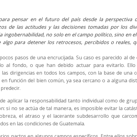
ara pensar en el futuro del país desde la perspectiva d
os de las actitudes y las decisiones tomadas por los div
a ingobernabilidad, no solo en el campo político, sino en el
ce algo para detener los retrocesos, percibidos o reales, 
cos pasos de una encrucijada. Su caso es parecido al de 
o al fondo, o que han debido actuar para evitarlo. Ello
 las dirigencias en todos los campos, con la base de una 
 en función del bien común, ya sea cercano o a alguna dis
predecir.
 de aplicar la responsabilidad tanto individual como de gru
ón: si no se actúa de tal manera, es imposible evitar la catás
obreza, el atraso y el lacerante subdesarrollo que carco
ados en las condiciones de Guatemala.
rios pactos en algunos campos específicos. Entre ellos sob