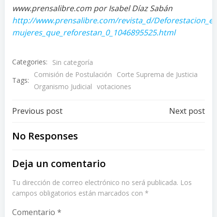
www.prensalibre.com por Isabel Díaz Sabán
http://www.prensalibre.com/revista_d/Deforestacion_e
mujeres_que_reforestan_0_1046895525.html
Categories:
Sin categoría
Comisión de Postulación
Corte Suprema de Justicia
Tags:
Organismo Judicial
votaciones
Post
Post
Previous post
Next post
navigation
navigation
No Responses
Deja un comentario
Tu dirección de correo electrónico no será publicada.
Los
campos obligatorios están marcados con
*
Comentario
*