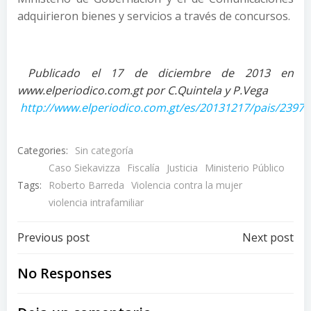
adquirieron bienes y servicios a través de concursos.
Publicado el 17 de diciembre de 2013 en
www.elperiodico.com.gt por C.Quintela y P.Vega
http://www.elperiodico.com.gt/es/20131217/pais/23977
Categories:
Sin categoría
Caso Siekavizza
Fiscalía
Justicia
Ministerio Público
Tags:
Roberto Barreda
Violencia contra la mujer
violencia intrafamiliar
Post
Post
Previous post
Next post
navigation
navigation
No Responses