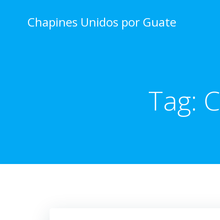
Skip
to
Chapines Unidos por Guate
content
Tag:
C