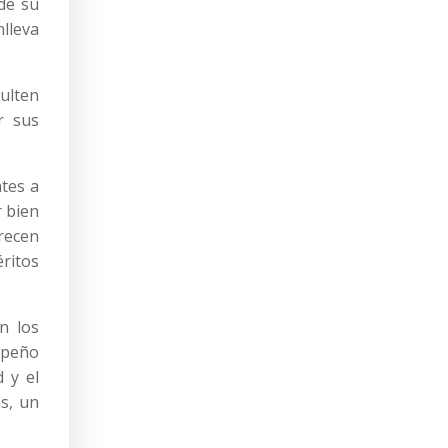
de su
nlleva
ulten
r sus
ntes a
r bien
recen
ritos
n los
mpeño
d y el
s, un