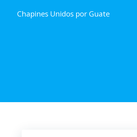
Skip
to
Chapines Unidos por Guate
content