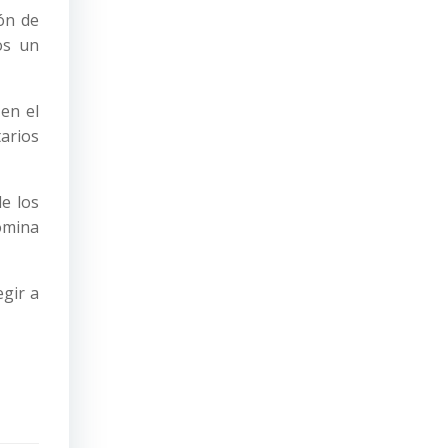
ión de
os un
en el
arios
e los
nómina
egir a