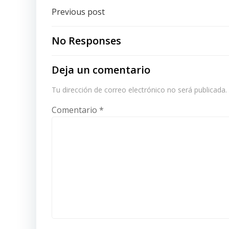
Post
Previous post
navigation
No Responses
Deja un comentario
Tu dirección de correo electrónico no será publicada.
Comentario
*