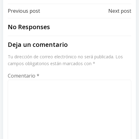
Post
Post
Previous post
Next post
navigation
navigation
No Responses
Deja un comentario
Tu dirección de correo electrónico no será publicada.
Los
campos obligatorios están marcados con
*
Comentario
*