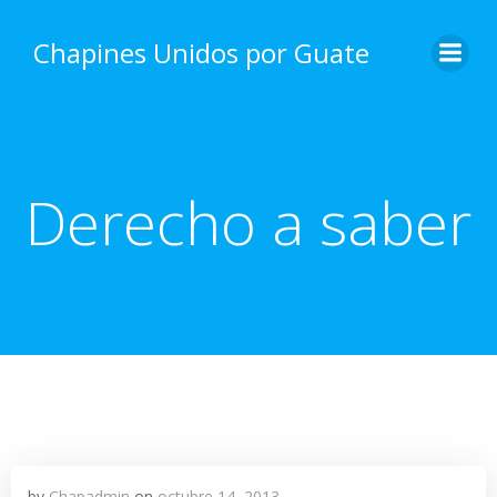
Skip
to
Chapines Unidos por Guate
content
Derecho a saber
by
Chapadmin
on
octubre 14, 2013