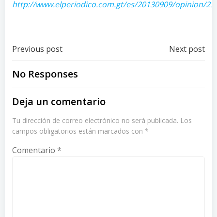
http://www.elperiodico.com.gt/es/20130909/opinion/23
Post
Post
Previous post
Next post
navigation
navigation
No Responses
Deja un comentario
Tu dirección de correo electrónico no será publicada.
Los
campos obligatorios están marcados con
*
Comentario
*